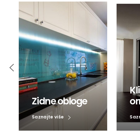
Kl
Zidne obloge
or
Saznajte više
Saz