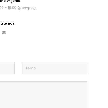
dno vrijeme
00 - 18:00 (pon-pet)
tite nas