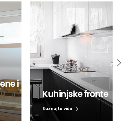
jene i
Kuhinjske fronte
Saznajte više