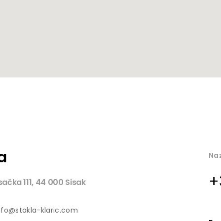
a
Naz
+
sačka 111, 44 000 Sisak
fo@stakla-klaric.com