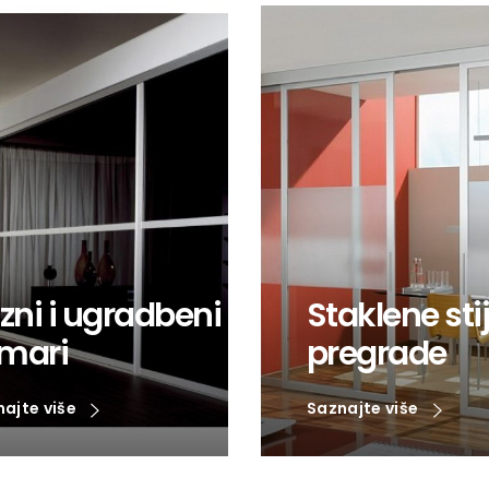
izni i ugradbeni
Staklene sti
mari
pregrade
najte više
Saznajte više